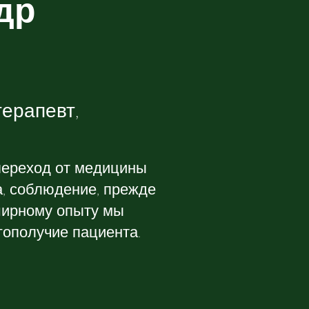
др
терапевт,
переход от медицины
а, соблюдение, прежде
бширному опыту мы
гополучие пациента.