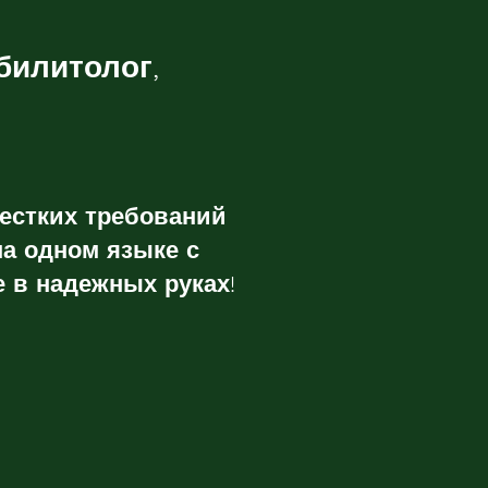
билитолог,
жестких требований
на одном языке с
 в надежных руках!