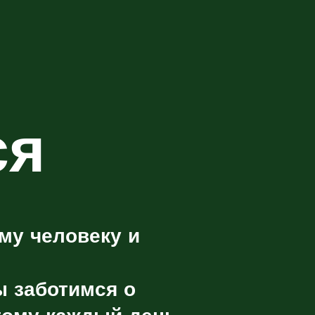
ся
му человеку и
ы заботимся о