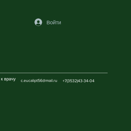
Войти
 к врачу
c.eucalipt56@mail.ru
+7(3532)43-34-04