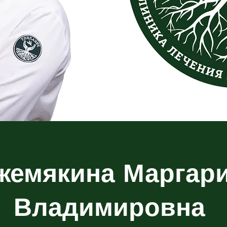
жемякина Маргар
Владимировна